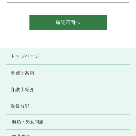
名、メールアドレス、住所等の個人情報を収
集させていただくことがあります。これらの
情報は、以下の目的に利用します。
確認画面へ
●ご利用者様の希望に応じた法的サービス・
情報等の提供
●お問い合わせへの対応
トップページ
●本サイト利用時の利便性の向上
●上記目的に付随する業務
事務所案内
弁護士紹介
2. 個人情報の第三者提供について
当事務所では、メール等の不具合等に対応す
取扱分野
るため、お問い合わせフォームに記入された
内容をサーバー管理者である弁護士ドットコ
離婚・男女問題
ム株式会社およびその業務受託者に提供する