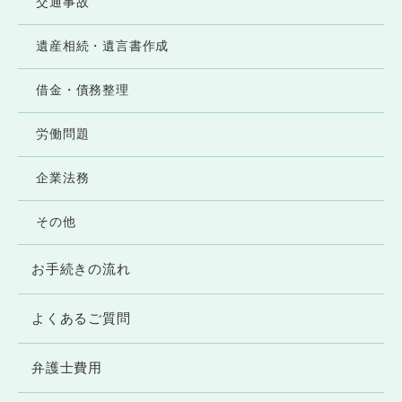
交通事故
ほかは、ご利用者様の個人情報を、事前の同
意なく第三者提供することはありません。た
遺産相続・遺言書作成
だし、次の各号の場合は除くものとします。
借金・債務整理
●法令に基づき開示を求められた場合
●人の生命、身体または財産の保護のために
労働問題
必要がある場合であって、ご本人の同意を得
企業法務
ることが困難である場合
●当事務所または第三者の権利、利益、名
その他
誉、信用等を保護するために必要であると当
事務所が判断した場合
お手続きの流れ
●ご利用者様がご自身の個人情報の開示を事
前承認した場合
よくあるご質問
3. 個人情報の開示、訂正・追加・削除、利用停
弁護士費用
止等